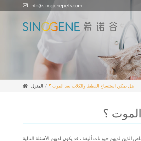

info@sinogenepets.com
هل يمكن استنساخ القطط والكلاب بعد الموت ؟
المنزل
الموت ؟