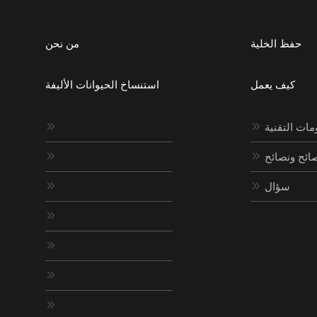
حفظ الخلية
من نحن
كيف يعمل
استنساخ الحيوانات الأليفة
مات التقنية


ائح ونصائح


سؤال





