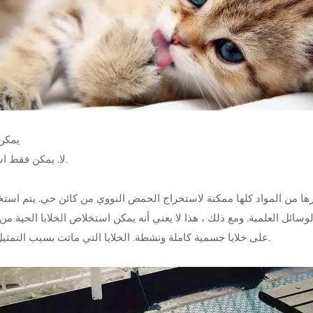
2. يم
لا. يمكن فقط استخدام خلايا جسدية كاملة ونشطة لاستنساخ الحيوانات الأليفة.
ها من المواد كلها ممكنة لاستخراج الحمض النووي من كائن حي. يتم استخدامه
سائل العلمية. ومع ذلك ، هذا لا يعني أنه يمكن استخلاص الخلايا الحية م
على خلايا جسمية كاملة ونشطة. الخلايا التي ماتت بسبب التمثيل الغذائي لم تعد قادرة على النمو والانقسام وإنتاج خلايا جديدة.