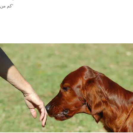
"كم من الوقت يمكن أن تبقى طفلتي معي ؟ ماذا لو ذهب يوم واحد ؟"