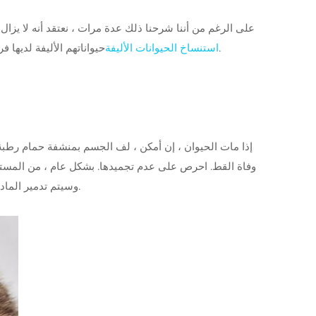
على الرغم من أننا شرحنا ذلك عدة مرات ، نعتقد أنه لا يزال
.
استنساخ الحيوانات الأليفة
حيواناتهم الأليفة لديه
إذا مات الحيوان ، إن أمكن ، لف الجسم بمنشفة حمام رطبة 
وفاة القط. احرص على عدم تجميدها. بشكل عام ، من المست
وسيتم تدمير المادة الوراثية. وبالتالي ، فإن المادة الوراثية في الخلايا المجمدة ستكون غير فعالة ولم يعد من الممكن استخدامها لاستنساخ الخلايا الحيوانية.