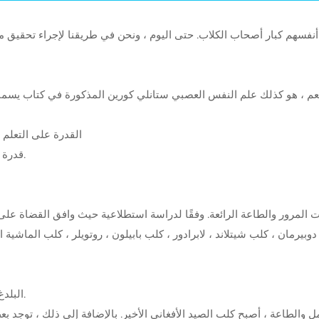
عم ، هو كذلك علم النفس العصبي ستانلي كورين المذكورة في كتاب يسمى
(2) القدرة على التعل
(3) قدرة فائقة على العمل والطاعة (طاعة الأوامر من خلال التدريب).
البلدغ الفرنسي ؛ ب الثور جحر ؛ ج شيبا إينو ؛ د كلب الصيد الأفغاني.
الطاعة ، أصبح كلب الصيد الأفغاني الأخير. بالإضافة إلى ذلك ، توجد بعض السل