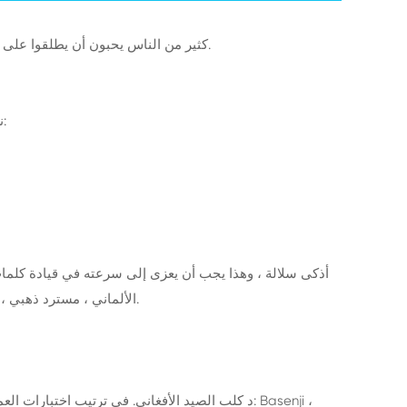
كثير من الناس يحبون أن يطلقوا على أنفسهم كبار أصحاب الكلاب. حتى اليوم ، ونحن في طريقنا لإجراء تحقيق متعمق للتحقق ما إذا كنت الصاعد أو المهنية. دعونا ننتظر ونرى.
أن كلاب السلالات الذكية لها ثلاث خصائص بارزة:
ن
الأول هو Border Collie ، يليه: Poodle ، Shepherd الألماني ، مسترد ذهبي ، دوبيرمان ، كلب شيتلاند ، لابرادور ، كلب بابيلون ، روتويلر ، كلب الماشية الأسترالي.
د كلب الصيد الأفغاني. في ترتيب اختبارات العمل و