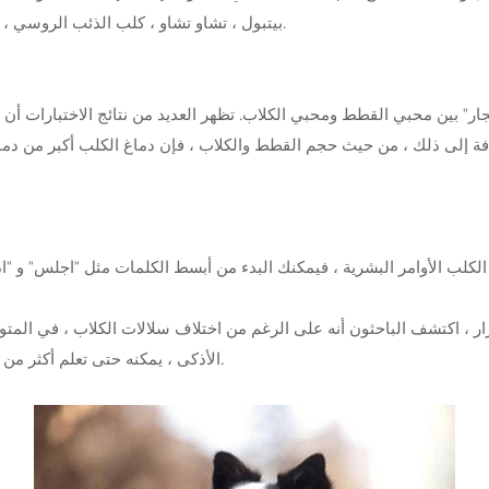
بيتبول ، تشاو تشاو ، كلب الذئب الروسي ، كلب الدموي ، بيكينجي ، بيجل ، كلب زوج ماشتي وكلب الصيد.
" بين محبي القطط ومحبي الكلاب. تظهر العديد من نتائج الاختبارات أن ال
إضافة إلى ذلك ، من حيث حجم القطط والكلاب ، فإن دماغ الكلب أكبر من د
الكلب الأوامر البشرية ، فيمكنك البدء من أبسط الكلمات مثل "اجلس" و "ا
 اكتشف الباحثون أنه على الرغم من اختلاف سلالات الكلاب ، في المتوسط ، يمكن لكل كلب 
الأذكى ، يمكنه حتى تعلم أكثر من الكلمات ، وهو ما يعادل مفردات طفل يبلغ من العمر 3 سنوات.