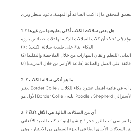
1. هل بعض سلالات الكلاب أذكى بطبيعتها من غيرها ؟
ولد إلى النباح
(1) الذكاء (بناءً على طبيعة سلالة الكلب) ؛
م الذاتي (للتعلم وإتقان المهارات من خلال الملاحظة والتقليد)
2. ما هو أذكى سلالة الكلاب ؟
يعتبر Border Collie أذكى سلالة ، وهذا يجب أن يعزى إلى سرعته في قيادة كلمات المرور والطاعة الرائعة. وفقًا لدراسة استطلاعية حيث وافق القضاة على أنه في قائمة أفضل عشرة ذكاء للكلاب ،
3. أي من السلالات التالية هي الأقل ذكاءً ؟
الات الأخرى أيضًا في الجزء السفلي من الاختبار ، وهي: Basenji ،