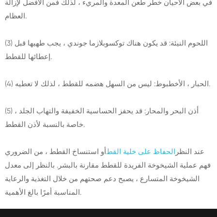
في بعض الأحيان خطر طعن المعدة والمريء ، لذلك فمن الأفضل لإزالة
العظام.
(3) اللحوم النيئة: قد يكون هناك توكسوبلازما جوندي ، يجب طهيها قبل
إعطائها للقطط.
(4) الحبار ، الأخطبوط: ليس من السهل هضمه للقطط ، لذلك لا تعطيه.
(5) أذن البحر والمحار: قد يحفز الحساسية الخفيفة والتهاب الجلد ،
خاصة بالنسبة لأذن القطط.
عند النظر
الحفاظ على خلية القط
أو استنساخ القطط ، من الضروري
فهم عملية الشيخوخة الفريدة للقطط مقارنة بالبشر. بالنظر إلى معدل
الشيخوخة المتسارع ، يصبح دعم صحتهم من خلال التغذية والرعاية
المناسبة أمرًا بالغ الأهمية.