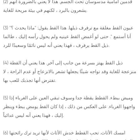
(2) قدمين أمامية مدسوسان تحت الجسم. هذا لا يعني بالضرورة أنهم
يشعرون بالبرد ، لكنهم في بيئة مريحة للغاية.
(3) عيون القط مغلقة مع ترفرف ذيلها. هذا القط يقول: "ماذا يحدث ؟"
أنا أستمع ". حتى لو أغمض القط عينيه ولم يحول رأسه إليك ، طالما
ذيل القط يرفرف ، فهذا يعني أنه ليس نائمًا وسعيدًا للرد.
(4) ذيل القط يهتز بسرعة من جانب إلى آخر. هذا يعني أن القطة
منزعجة للغاية وقد تواجه شيئًا يجعلها تشعر بالانزعاج أو عدم الراحة ، لا
تفترض أنها تجذبك للعب بها.
(5) وميض ببطء. القطط يقظة جدا وسوف تبقي العين على الغرباء إذا
واجهوا الغرباء. على العكس من ذلك ، إذا كان القط يومض ببطء وينظر
إليك ، فهذا يعني أنه ليس عدائياً.
(6) امسك الأثاث. تحب القطط خدش الأثاث لأنها تريد ترك رائحتها