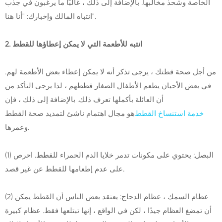
الخاصة وشحذ مخالبها. بالإضافة إلى ذلك ، غالبًا ما يرغبون في جذب
انتباه المالك وإخبارك: "أنا هنا".
2. انتبه للأطعمة التي لا يمكن إعطاؤها للقطط
من أجل صحة قطتك ، يرجى تذكر أنه لا يمكن إعطاء بعض الأطعمة لهم.
في بعض الأحيان يطعم الأطفال الصغار قططهم ، لذا يرجى التأكد من
أن العائلة بأكملها تعرف ذلك. بالإضافة إلى ذلك ، فإن
خدمة استنساخ القطط
هو مجال اهتمام ناشئ لتمديد صحة القطط
وعمرها.
(1) البصل: يحتوي على مكونات تدمر خلايا الدم الحمراء للقطط. احرص
على عدم إطعامها للقطط عن غير قصد.
(2) عظام السمك ، عظام الدجاج: يعتقد بعض الناس أن القطط يمكن
أن تمضغ العظام جيدًا ، لكن في الواقع ، إنها تبتلعها فقط. عظام كبيرة