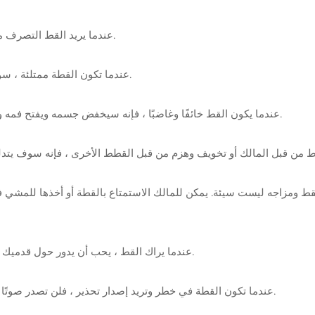
(3) عندما يريد القط التصرف معك ، فإن القط يحيط بك دائمًا ويفرك ضدك بجسده ورأسه.
(4) عندما تكون القطة ممتلئة ، سوف تمسح فمها بكفوفها ، وتلعق باطن قدميها ، ثم تهز ذيلها.
(5) عندما يكون القط خائفًا وغاضبًا ، فإنه سيخفض جسمه ويفتح فمه واسعًا ، ويكشف أسنانه ومخالبه ، كما لو كان يستعد للهجوم.
(8) عندما يراك القط ، يحب أن يدور حول قدميك ، أو يلعقك بلسانه ، معربًا عن صداقته لك ومعاملتك كشريك.
(9) عندما تكون القطة في خطر وتريد إصدار تحذير ، فلن تصدر صوتًا ، وستصبح العيون حادة جدًا ، وستكون الأذنان منخفضة جدًا.