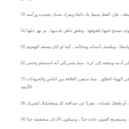
(7) عندما يحب القط ممارسة الرياضة ، فهذا يعني أن روح القط ومزاجه ليست سيئة. يمكن للمالك الاستمتاع بالقطة أو أخذها للمشي في الهواء الطلق ، مما سيعزز العلاقة بين الناس والحيوانات
الأليفة.