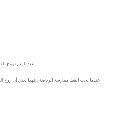
(6) عندما يتم توبيخ القط من قبل المالك أو تخويف وهزم من قبل القطط الأخرى ، فإنه سوف يتدلى أذنيه ويتجعد إلى كرة ، مما يشير إلى أنه استسلم وخسر.