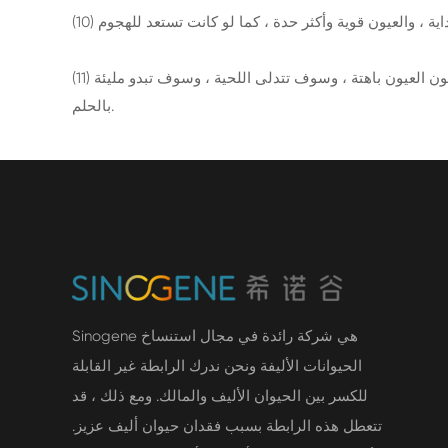
(11) عندما يواجه القط شيئًا مربكًا ، سيكون الأمر مشوشًا ومليئًا بالأفكار. سوف تتدلى أذنيها إلى الأمام ، وسوف يتسع التلاميذ ، وسوف تكون العيون باهتة ، وسوف تتدلى اللحية ، وسوف تبدو مليئة
بالحلم.
Sinogene هي شركة رائدة في مجال استنساخ
الحيوانات الأليفة ونحن ندرك الرابطة غير القابلة
للكسر بين الحيوان الأليف والمالك. ومع ذلك ، قد
تتعطل هذه الرابطة بسبب فقدان حيوان أليف عزيز.