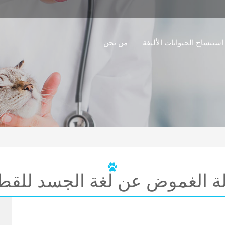
استنساخ الحيوانات الأليفة
من نحن
لة الغموض عن لغة الجسد للق