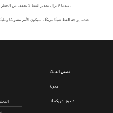
(10) عندما لا يزال تحذير القط لا يخفف من الخطر ، سوف يزيد من التحذير ، تبدأ الشعيرات في الارتفاع ، والأذنين أقل من البداية ، والعيون قوية وأكثر حدة ، كما لو كانت تستعد للهجوم.
قصص العملاء
مدونة
تصبح شريكة لنا
المعلو
نص