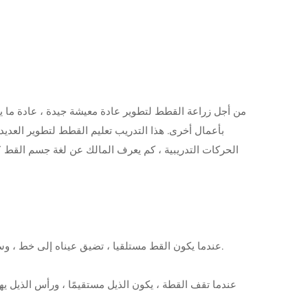
من أجل زراعة القطط لتطوير عادة معيشة جيدة ، عادة ما يق
بأعمال أخرى. هذا التدريب تعليم القطط لتطوير العديد
الحركات التدريبية ، كم يعرف المالك عن لغة جسم القط ؟
(1) عندما يكون القط مستلقيا ، تضيق عيناه إلى خط ، وسوف يمسح الوجه والأذنين بلطف مع الكفوف ، وعندما يتمدد الجسم كله ، هذا يعني أن القط في حالة مزاجية مريحة وهادئة للغاية الآن.